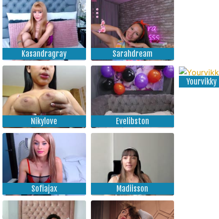
Kasandragray
Sarahdream
Yourvikky
Nikylove
Evelibston
Sofiajax
Madiisson