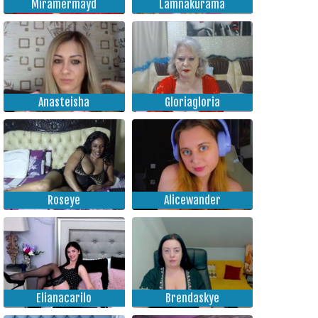
Miramermayd
Lamnakurama
Anasteisha
Gloriagloria
Roseye
Alicewander
Elianacarilo
Brendaskye