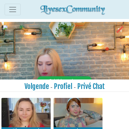
Volgende
Profiel
Privé Chat
-
-