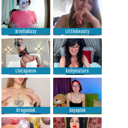
Ariellakissy
Littlebeauty
Liacapasso
Kellymature
Dragonink
Asyapink