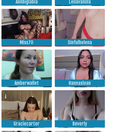
Annbiglabia
Leilavanilla
Miss70
Sinfulhelena
Amberwallet
Hannasloan
Graciecarter
Beverly